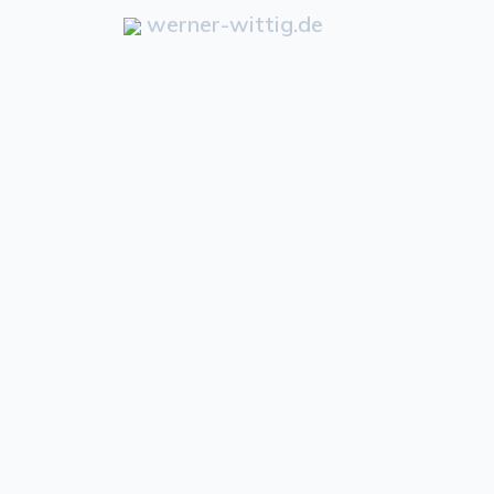
werner-wittig.de