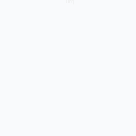
Türrigel
|